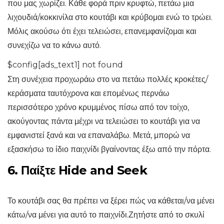
που μας χωρίζει. Κάθε φορά πριν κρυφτώ, πετάω μια
λιχουδιά/κοκκινίλα στο κουτάβι και κρύβομαι ενώ το τρώει.
Μόλις ακούσω ότι έχει τελειώσει, επανεμφανίζομαι και
συνεχίζω να το κάνω αυτό.
$config[ads_text1] not found
Στη συνέχεια προχωράω στο να πετάω πολλές κροκέτες/
κεράσματα ταυτόχρονα και επομένως περνάω
περισσότερο χρόνο κρυμμένος πίσω από τον τοίχο,
ακούγοντας πάντα μέχρι να τελειώσει το κουτάβι για να
εμφανιστεί ξανά και να επαναλάβω. Μετά, μπορώ να
εξασκήσω το ίδιο παιχνίδι βγαίνοντας έξω από την πόρτα.
6. Παίξτε Hide and Seek
Το κουτάβι σας θα πρέπει να ξέρει πώς να κάθεται/να μένει
κάτω/να μένει για αυτό το παιχνίδι.Ζητήστε από το σκυλί