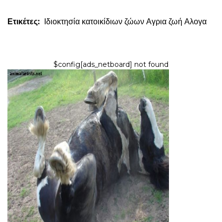
Ετικέτες:
Ιδιοκτησία κατοικίδιων ζώων
Αγρια ζωή
Αλογα
$config[ads_netboard] not found
ΑΛΟΓΑ
Πώς να γαμπρός ένα άλογο με ένα
πακέτο περιποίησης
8,2026