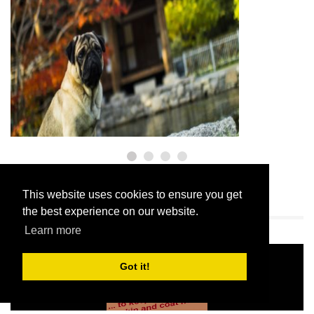
ΣΚΎΛΟΙ
Η Ιστορία των Pugs στην Αρχαία
Κίνα
6,2026
This website uses cookies to ensure you get
$config[ads_kvadrat] not found
the best experience on our website.
ΕΠΙΛΟΓΉ ΣΥΝΤΆΚΤΗ - AUGUST 6, 2026
Learn more
Got it!