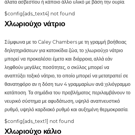
άλατα ασβεστίου ή κάποιο άλλο υλικό με βάση την ουρία.
$config[ads_text4] not found
Χλωριούχο νάτριο
Σύμφωνα με το Caley Chambers με τη γραμμή βοήθειας
δηλητηριάσεων για κατοικίδια ζώα, το χλωριούχο νάτριο
μπορεί να προκαλέσει έμετο και διάρροια, αλλά εάν
ληφθούν μεγάλες ποσότητες, ο σκύλος μπορεί να
αναπτύξει τοξικό νάτριο, το οποίο μπορεί να μετατραπεί σε
θανατηφόρο αν η δόση των 4 γραμμαρίων ανά χιλιόγραμμο
κατάποση. Τα σημάδια του προβλήματος περιλαμβάνουν το
νευρικό σύστημα με αφυδάτωση, υψηλό αναπνευστικό
ρυθμό, υψηλό καρδιακό ρυθμό και αυξημένη θερμοκρασία.
$config[ads_text1] not found
Χλωριούχο κάλιο