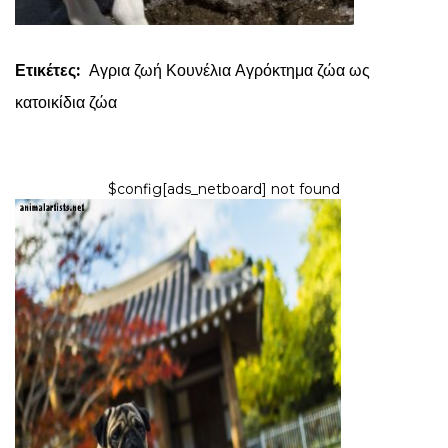
Ετικέτες:
Αγρια ζωή
Κουνέλια
Αγρόκτημα ζώα ως
κατοικίδια ζώα
$config[ads_netboard] not found
ΣΚΎΛΟΙ
Η Ιστορία των Pugs στην Αρχαία
Κίνα