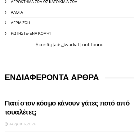
ΑΓΡΌΚΤΗΜΑ ΖΏΑ ΩΣ ΚΑΤΟΙΚΊΔΙΑ ΖΏΑ
ΑΛΟΓΑ
ΑΓΡΙΑ ΖΩΉ
ΡΩΤΉΣΤΕ-ΈΝΑ ΚΟΜΨΊ
$config[ads_kvadrat] not found
ΕΝΔΙΑΦΈΡΟΝΤΑ ΆΡΘΡΑ
Γιατί στον κόσμο κάνουν γάτες ποτό από
τουαλέτες;
August 6,2026