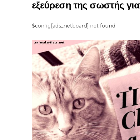
εξεύρεση της σωστής για
$config[ads_netboard] not found
ΓΆΤΕΣ
10 εύκολα παιχνίδι
γάτα μπορείτε να κ
χρησιμοποιώντας S
γύρω από το σπίτι
7,2026