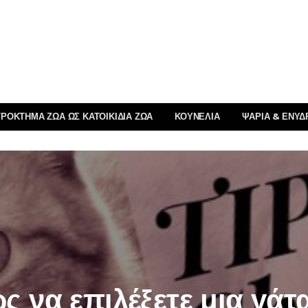
ΡΌΚΤΗΜΑ ΖΏΑ ΩΣ ΚΑΤΟΙΚΊΔΙΑ ΖΏΑ
ΚΟΥΝΈΛΙΑ
ΨΆΡΙΑ & ΕΝΥΔ
ς να επιλέξετε μια γάτα