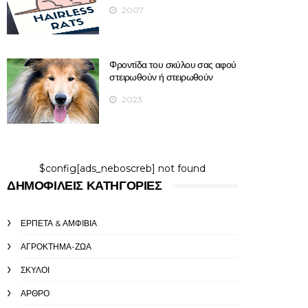
2007
Φροντίδα του σκύλου σας αφού
στειρωθούν ή στειρωθούν
2023
$config[ads_neboscreb] not found
ΔΗΜΟΦΙΛΕΊΣ ΚΑΤΗΓΟΡΊΕΣ
ΕΡΠΕΤΆ & ΑΜΦΊΒΙΑ
ΑΓΡΌΚΤΗΜΑ-ΖΏΑ
ΣΚΎΛΟΙ
ΆΡΘΡΟ