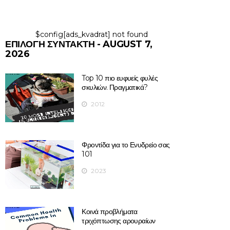
$config[ads_kvadrat] not found
ΕΠΙΛΟΓΉ ΣΥΝΤΆΚΤΗ - AUGUST 7,
2026
Top 10 πιο ευφυείς φυλές
σκυλιών. Πραγματικά?
2012
Φροντίδα για το Ενυδρείο σας
101
2023
Κοινά προβλήματα
τριχόπτωσης αρουραίων