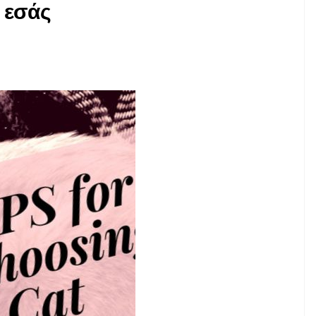
 εσάς
ΓΆΤΕΣ
α
άνετε
Πώς να επιλέξετε μια
tuff
γάτα που θα σκοτώσει
ποντίκια
7,2026