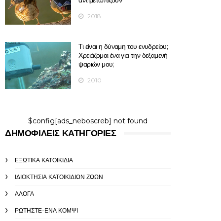
αντιμετωπίζουν
2018
Τι είναι η δύναμη του ενυδρείου;
Χρειάζομαι ένα για την δεξαμενή
ψαριών μου;
2010
$config[ads_neboscreb] not found
ΔΗΜΟΦΙΛΕΊΣ ΚΑΤΗΓΟΡΊΕΣ
ΕΞΩΤΙΚΆ ΚΑΤΟΙΚΊΔΙΑ
ΙΔΙΟΚΤΗΣΊΑ ΚΑΤΟΙΚΊΔΙΩΝ ΖΏΩΝ
ΑΛΟΓΑ
ΡΩΤΉΣΤΕ-ΈΝΑ ΚΟΜΨΊ