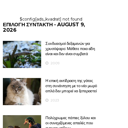
$config[ads_kvadrat] not found
ΕΠΙΛΟΓΉ ΣΥΝΤΆΚΤΗ - AUGUST 9,
2026
Συνδυασμοί δεξαμενών για
χρυσόψαρο: Μάθετε ποια είδη
είναι και δεν είναι συμβατά
2009
Η επική αντίδραση της γάτας
στη συνάντηση με το νέο μωρό
απλά δεν μπορεί να ξεπεραστεί
2023
Πολύχρωμες πάπιες ξύλου και
οι συνεχιζόμενες απειλές που