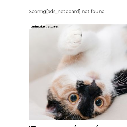
$config[ads_netboard] not found
ΑΛΟΓΑ
Πόσο μεγάλο από έ
άλογο χρειάζομαι;
(Επιλέγοντας το σ
μέγεθος του αλόγου
9,2026