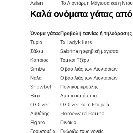
Aslan
Το Λιοντάρι, η Μάγισσα και η Ντο
Καλά ονόματα γάτας από τ
Όνομα γάτας
Προβολή ταινίας ή τηλεόρασης
Τυριά
Τα Ladykillers
Σάλεμ
Sabrina η εφηβική μάγισσα
Κάποιος
Τομ και Τζέρυ
Simba
Ο βασιλιάς των Λιονταριών
Νάλα
Ο βασιλιάς των Λιονταριών
Snowbell
Ποντικομικρούλης
Binx
Αμπρα κατάμπρα
Ο Oliver
Ο Oliver και η Εταιρεία
Αυθάδης
Homeward Bound
Figaro
Πινόκιο
Γρουσουζιά
Γνώριζω τους γονείς