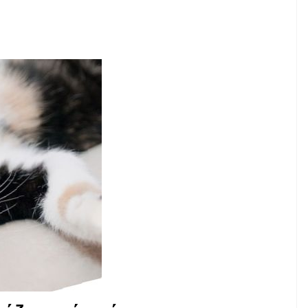
ΡΩΤΉΣΤΕ-ΈΝΑ ΚΟΜΨΊ
να
Πόσο μπορεί να ζήσει
ωστό
ένας σκύλος με ίκτερο
)
και νεφρική νόσο;
9,2026