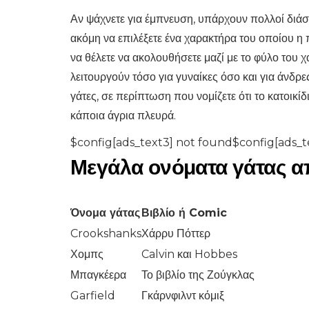
Αν ψάχνετε για έμπνευση, υπάρχουν πολλοί διάση
ακόμη να επιλέξετε ένα χαρακτήρα του οποίου η 
να θέλετε να ακολουθήσετε μαζί με το φύλο του 
λειτουργούν τόσο για γυναίκες όσο και για άνδρ
γάτες, σε περίπτωση που νομίζετε ότι το κατοικίδ
κάποια άγρια ​​πλευρά.
$config[ads_text3] not found$config[ads_t
Μεγάλα ονόματα γάτας απ
Όνομα γάτας
Βιβλίο ή Comic
Crookshanks
Χάρρυ Πόττερ
Χομπς
Calvin και Hobbes
Μπαγκέερα
Το βιβλίο της Ζούγκλας
Garfield
Γκάρνφιλντ κόμιξ