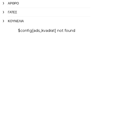
ΆΡΘΡΟ
ΓΆΤΕΣ
ΚΟΥΝΈΛΙΑ
$config[ads_kvadrat] not found