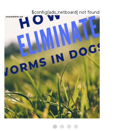
$config[ads_netboard] not found
ΣΚΎΛΟΙ
Πώς να μειώσετε ή να εξαλείψετε τα
σκουλήκια στα σκυλιά
6,2026