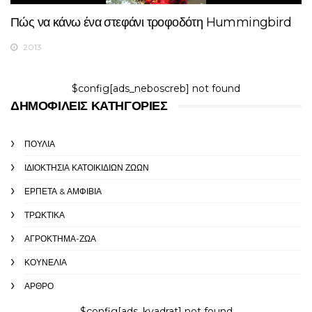
Πώς να κάνω ένα στεφάνι τροφοδότη Hummingbird
2013
$config[ads_neboscreb] not found
ΔΗΜΟΦΙΛΕΊΣ ΚΑΤΗΓΟΡΊΕΣ
ΠΟΥΛΙΆ
ΙΔΙΟΚΤΗΣΊΑ ΚΑΤΟΙΚΊΔΙΩΝ ΖΏΩΝ
ΕΡΠΕΤΆ & ΑΜΦΊΒΙΑ
ΤΡΩΚΤΙΚΆ
ΑΓΡΌΚΤΗΜΑ-ΖΏΑ
ΚΟΥΝΈΛΙΑ
ΆΡΘΡΟ
$config[ads_kvadrat] not found