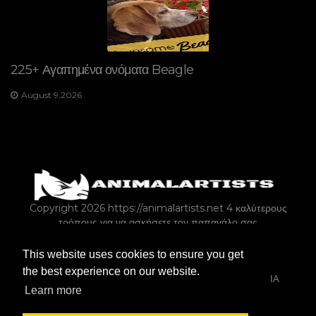
225+ Αγαπημένα ονόματα Beagle
August 9,2026
Copyright 2026 https://animalartists.net
4 καλύτερους
τρόπους για να ασκήσετε τον παπαγάλο σας
This website uses cookies to ensure you get
ΔΙΆΦΟΡΑ
ΚΟΥΝΈΛΙΑ
ΣΚΎΛΟΙ
ΓΆΤΕΣ
the best experience on our website.
ΙΔΙΟΚΤΗΣΊΑ ΚΑΤΟΙΚΊΔΙΩΝ ΖΏΩΝ
ΨΆΡΙΑ & ΕΝΥΔΡΕΊΑ
Learn more
ΡΩΤΉΣΤΕ-ΈΝΑ ΚΟΜΨΊ
ΕΡΠΕΤΆ & ΑΜΦΊΒΙΑ