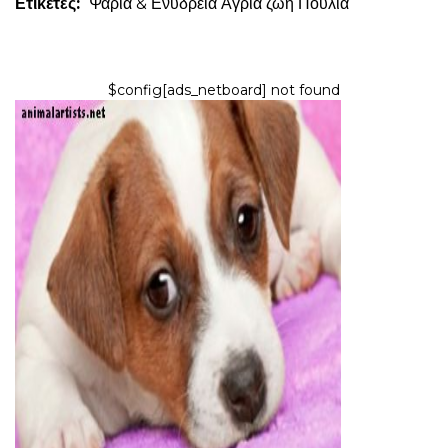
Ετικέτες:
Ψάρια & Ενυδρεία
Αγρια ζωή
Πουλιά
$config[ads_netboard] not found
ΣΚΎΛΟΙ
48 Κοινά προβλήματα υγείας που
βρέθηκαν στο Jack Russell
Terriers
9,2026