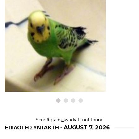
ΠΟΥΛΙΆ
Πώς να εισαγάγετε ένα νέο
παπαγάλο στο σμήνος σας
7,2026
$config[ads_kvadrat] not found
ΕΠΙΛΟΓΉ ΣΥΝΤΆΚΤΗ - AUGUST 7, 2026