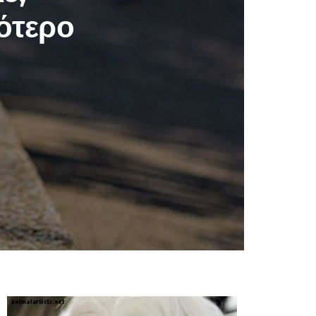
γότερο