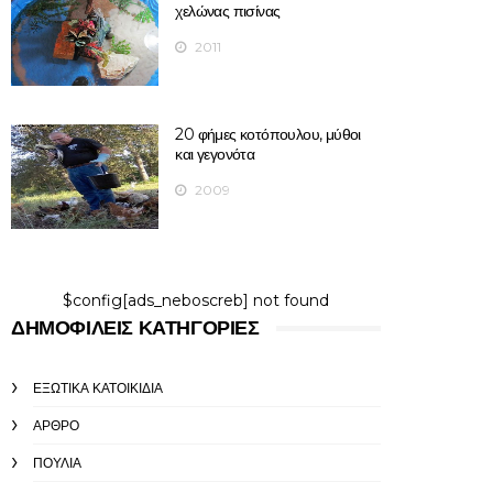
χελώνας πισίνας
2011
20 φήμες κοτόπουλου, μύθοι
και γεγονότα
2009
$config[ads_neboscreb] not found
ΔΗΜΟΦΙΛΕΊΣ ΚΑΤΗΓΟΡΊΕΣ
ΕΞΩΤΙΚΆ ΚΑΤΟΙΚΊΔΙΑ
ΆΡΘΡΟ
ΠΟΥΛΙΆ