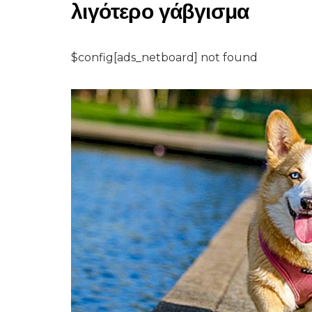
λιγότερο γάβγισμα
$config[ads_netboard] not found
ΨΆΡΙΑ & ΕΝΥΔΡΕΊΑ
Τα καλύτερα φίλτρα
ενυδρείου για δεξα
ψαριών 10 λίτρων
8,2026