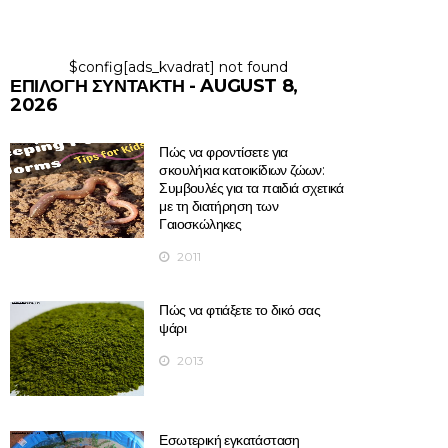
$config[ads_kvadrat] not found
ΕΠΙΛΟΓΉ ΣΥΝΤΆΚΤΗ - AUGUST 8,
2026
Πώς να φροντίσετε για
σκουλήκια κατοικίδιων ζώων:
Συμβουλές για τα παιδιά σχετικά
με τη διατήρηση των
Γαιοσκώληκες
2011
Πώς να φτιάξετε το δικό σας
ψάρι
2013
Εσωτερική εγκατάσταση