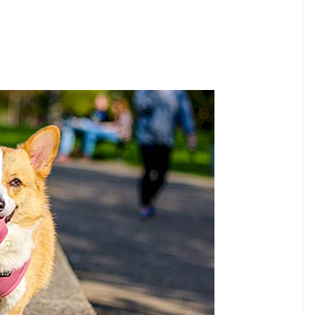
ΆΡΘΡΟ
Ηλικιωμένα άλογα
άμαξας διάσωσης
επιτέλους λαμβάνουν τη
φροντίδα που τους
μενές
αξίζει στο Animal
Sanctuary
8,2026