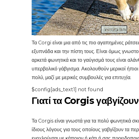
Τα Corgi είναι μια από τις πιο αγαπημένες ράτσε
εξυπνάδα και την πίστη τους. Είναι όμως γνωστοί 
αρκετά φωνητικά και το γαύγισμά τους είναι αλάν
υπερβολικό γάβγισμα. Ακολουθούν μερικοί ήπιοι 
πολύ, μαζί με μερικές συμβουλές για επιτυχία.
$config[ads_text1] not found
Γιατί τα Corgis γαβγίζου
Τα Corgis είναι γνωστά για τα πολύ φωνητικά σκυ
ίδιους λόγους για τους οποίους γαβγίζουν τα πε
ενοχλούνται με κάποιον ή κάτι ή σας προειδοποι