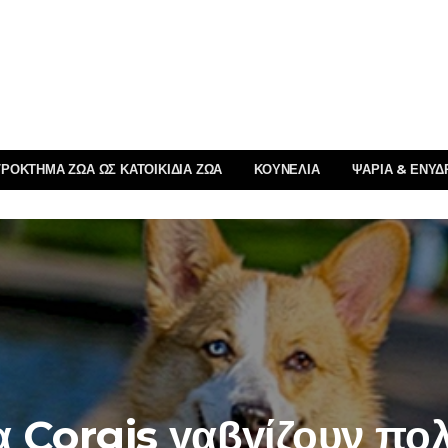
ΡΌΚΤΗΜΑ ΖΏΑ ΩΣ ΚΑΤΟΙΚΊΔΙΑ ΖΏΑ
ΚΟΥΝΈΛΙΑ
ΨΆΡΙΑ & ΕΝΥΔ
α Corgis γαβγίζουν πολ