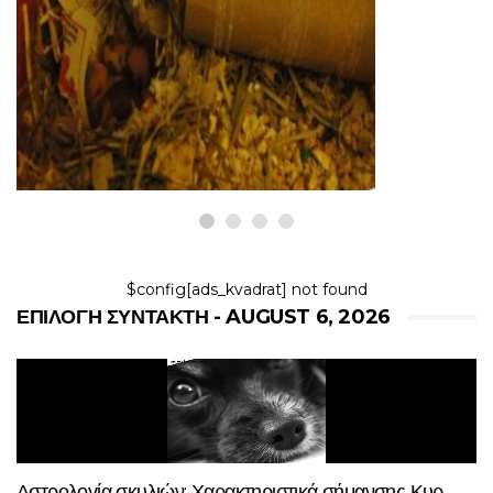
ΤΡΩΚΤΙΚΆ
Τι να κάνετε όταν το ποντίκι σας έχει
τα μωρά
6,2026
$config[ads_kvadrat] not found
ΕΠΙΛΟΓΉ ΣΥΝΤΆΚΤΗ - AUGUST 6, 2026
Αστρολογία σκυλιών: Χαρακτηριστικά σήμανσης Κυρ