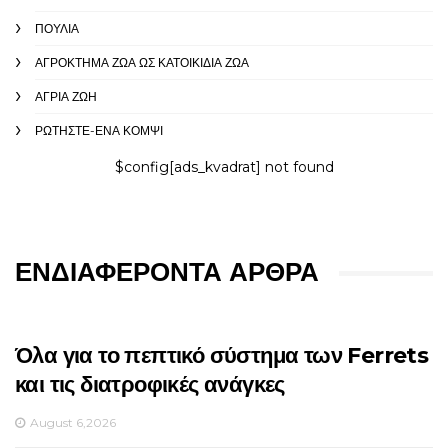
ΠΟΥΛΙΆ
ΑΓΡΌΚΤΗΜΑ ΖΏΑ ΩΣ ΚΑΤΟΙΚΊΔΙΑ ΖΏΑ
ΑΓΡΙΑ ΖΩΉ
ΡΩΤΉΣΤΕ-ΈΝΑ ΚΟΜΨΊ
$config[ads_kvadrat] not found
ΕΝΔΙΑΦΈΡΟΝΤΑ ΆΡΘΡΑ
Όλα για το πεπτικό σύστημα των Ferrets
και τις διατροφικές ανάγκες
August 6,2026