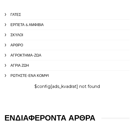
ΓΆΤΕΣ
ΕΡΠΕΤΆ & ΑΜΦΊΒΙΑ
ΣΚΎΛΟΙ
ΆΡΘΡΟ
ΑΓΡΌΚΤΗΜΑ-ΖΏΑ
ΑΓΡΙΑ ΖΩΉ
ΡΩΤΉΣΤΕ-ΈΝΑ ΚΟΜΨΊ
$config[ads_kvadrat] not found
ΕΝΔΙΑΦΈΡΟΝΤΑ ΆΡΘΡΑ