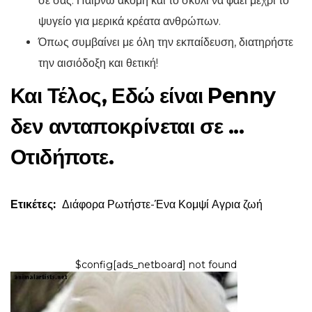
σε σας. Παίρνω ακόμη και το σκυλί να φάει μέχρι το
ψυγείο για μερικά κρέατα ανθρώπων.
Όπως συμβαίνει με όλη την εκπαίδευση, διατηρήστε
την αισιόδοξη και θετική!
Και Τέλος, Εδώ είναι Penny
δεν ανταποκρίνεται σε ...
Οτιδήποτε.
Ετικέτες:
Διάφορα
Ρωτήστε-Ένα Κομψί
Αγρια ζωή
$config[ads_netboard] not found