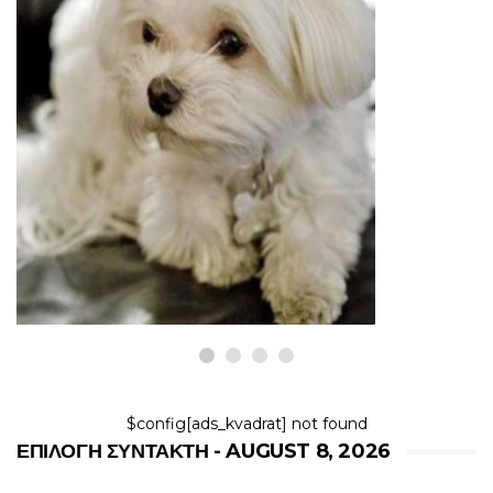
ΣΚΎΛΟΙ
Ποια είναι η καλύτερη φυλή
σκυλιών για μένα; Βρείτε τον
ιδανικό σύντροφό σας
8,2026
$config[ads_kvadrat] not found
ΕΠΙΛΟΓΉ ΣΥΝΤΆΚΤΗ - AUGUST 8, 2026