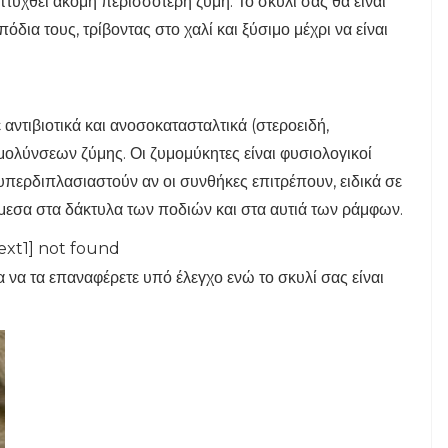
πτυχθεί ακόμη περισσότερη ζύμη. Το σκυλί σας θα είναι
δια τους, τρίβοντας στο χαλί και ξύσιμο μέχρι να είναι
 αντιβιοτικά και ανοσοκατασταλτικά (στεροειδή,
μολύνσεων ζύμης. Οι ζυμομύκητες είναι φυσιολογικοί
υπερδιπλασιαστούν αν οι συνθήκες επιτρέπουν, ειδικά σε
άμεσα στα δάκτυλα των ποδιών και στα αυτιά των ράμφων.
ext1] not found
α να τα επαναφέρετε υπό έλεγχο ενώ το σκυλί σας είναι