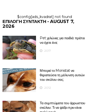
$config[ads_kvadrat] not found
ΕΠΙΛΟΓΉ ΣΥΝΤΆΚΤΗ - AUGUST 7,
2026
Pet χελώνες για παιδιά: πρέπει
να έχετε ένα;
2017
Μπορεί το Monistat να
θεραπεύσει τη μόλυνση αυτιών
του σκύλου σας;
2012
Τα συμπτώματα του άρρωστου
σκύλου: Τι να ψάξει πριν είναι