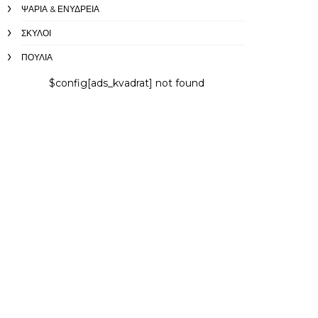
ΨΆΡΙΑ & ΕΝΥΔΡΕΊΑ
ΣΚΎΛΟΙ
ΠΟΥΛΙΆ
$config[ads_kvadrat] not found