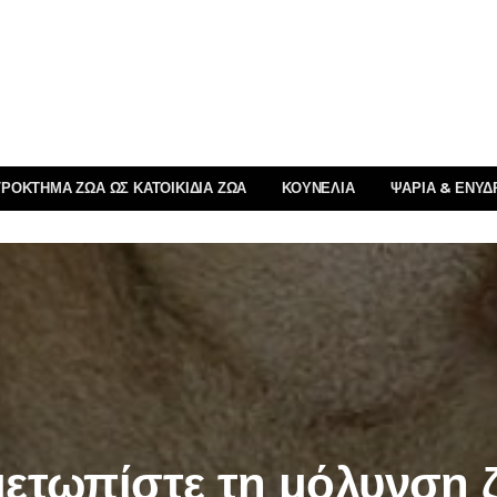
ΡΌΚΤΗΜΑ ΖΏΑ ΩΣ ΚΑΤΟΙΚΊΔΙΑ ΖΏΑ
ΚΟΥΝΈΛΙΑ
ΨΆΡΙΑ & ΕΝΥΔ
μετωπίστε τη μόλυνση 