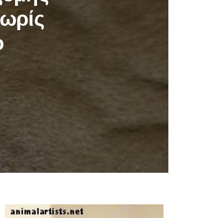
χωρίς
ο