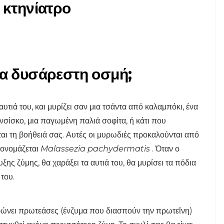
 κτηνίατρο
ΡΩΤΉΣΤΕ-ΈΝΑ ΚΟΜΨΊ
 τις
ια δυσάρεστη οσμή;
τα
Γιατί ο σκύλος μου
φοβάται ξαφνικά τα
 αυτιά του, και μυρίζει σαν μια τσάντα από καλαμπόκι, ένα
πάντα;
ίσκο, μια παγωμένη παλιά σοφίτα, ή κάτι που
αι τη βοήθειά σας. Αυτές οι μυρωδιές προκαλούνται από
7,2026
 ονομάζεται
Malassezia pachydermatis
. Όταν ο
ης ζύμης, θα χαράξει τα αυτιά του, θα μυρίσει τα πόδια
 του.
ερώνει πρωτεάσες (ένζυμα που διασπούν την πρωτεΐνη)