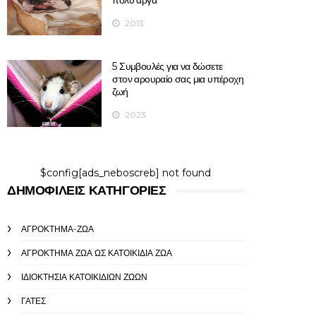
πολύ αργά
2013
5 Συμβουλές για να δώσετε
στον αρουραίο σας μια υπέροχη
ζωή
2023
$config[ads_neboscreb] not found
ΔΗΜΟΦΙΛΕΊΣ ΚΑΤΗΓΟΡΊΕΣ
ΑΓΡΌΚΤΗΜΑ-ΖΏΑ
ΑΓΡΌΚΤΗΜΑ ΖΏΑ ΩΣ ΚΑΤΟΙΚΊΔΙΑ ΖΏΑ
ΙΔΙΟΚΤΗΣΊΑ ΚΑΤΟΙΚΊΔΙΩΝ ΖΏΩΝ
ΓΆΤΕΣ