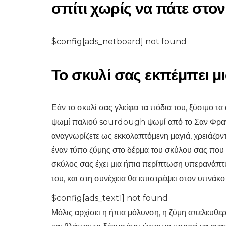
σπίτι χωρίς να πάτε στον
$config[ads_netboard] not found
ΣΚΎΛΟΙ
Γεγονότα σχετικά με
Το σκυλί σας εκπέμπει μ
ετικέτες δέρματος σ
σκυλιά και την
Εάν το σκυλί σας γλείφει τα πόδια του, ξύσιμο τα
απομάκρυνσή τους
ψωμί παλιού sourdough ψωμί από το Σαν Φρανσ
αναγνωρίζετε ως εκκολαπτόμενη μαγιά, χρειάζοντ
7,2026
έναν τύπο ζύμης στο δέρμα του σκύλου σας που
σκύλος σας έχει μια ήπια περίπτωση υπερανάπτυξ
του, και στη συνέχεια θα επιστρέψει στον υπνάκο
$config[ads_text1] not found
Μόλις αρχίσει η ήπια μόλυνση, η ζύμη απελευθ